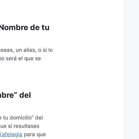
“Nombre de tu
eas, un alias, o si lo
po será el que se
mbre” del
 tu domicilio” del
que si resultases
Kafetegia
para que