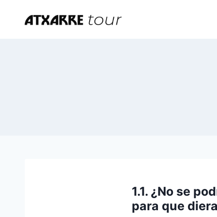
Saltar
al
contenido
1.1. ¿No se po
para que dier