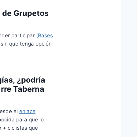
b de Grupetos
oder participar
[Bases
sin que tenga opción
ías, ¿podría
arre Taberna
desde el
enlace
ocida para que lo
 + ciclistas que