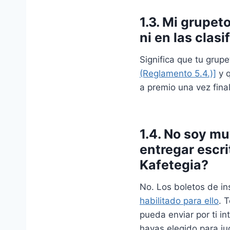
1.3. Mi grupet
ni en las clas
Significa que tu grupe
(Reglamento 5.4.)]
y q
a premio una vez fina
1.4. No soy mu
entregar escri
Kafetegia?
No. Los boletos de in
habilitado para ello
. 
pueda enviar por ti in
hayas elegido para ju