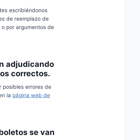
ntes escribiéndonos
udes de reemplazo de
te o por argumentos de
án adjudicando
los correctos.
r posibles errores de
 en la
página web de
 boletos se van